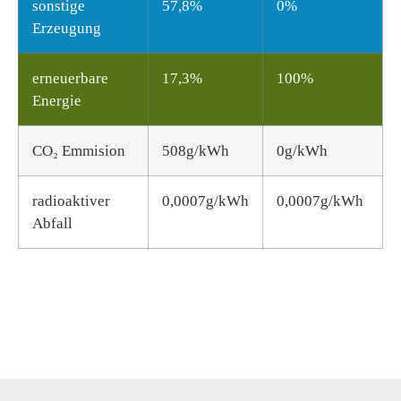
sonstige
57,8%
0%
Erzeugung
erneuerbare
17,3%
100%
Energie
CO₂ Emmision
508g/kWh
0g/kWh
radioaktiver
0,0007g/kWh
0,0007g/kWh
Abfall