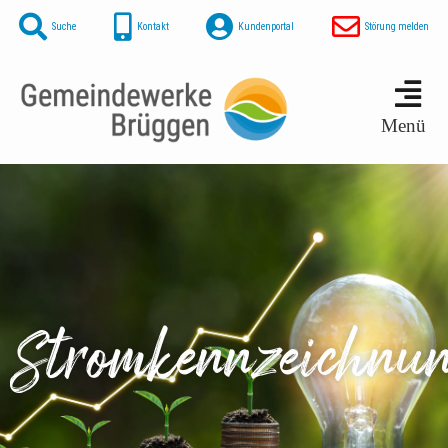
Suche
Kontakt
Kundenportal
Störung melden
Menü
Stromkennzeichnu