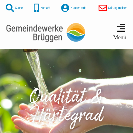
Suche
Kontakt
Kundenportal
Störung melden
Menü
Qualität &
Härtegrad